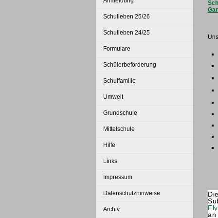
Anmeldung
Sch
Gan
Schulleben 25/26
Schulleben 24/25
Uns
Formulare
Schülerbeförderung
Schulfamilie
Umwelt
Grundschule
Mittelschule
Hilfe
Links
Impressum
Datenschutzhinweise
Di
Su
Fly
Archiv
an